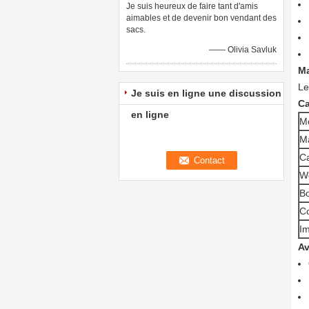
Je suis heureux de faire tant d'amis
aimables et de devenir bon vendant des
sacs.
—— Olivia Savluk
Ma
Le
Je suis en ligne une discussion
Ca
en ligne
M
Ma
Ca
W
Bo
C
Im
Av