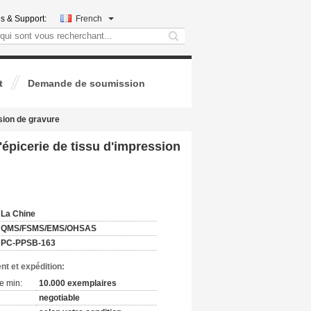
s & Support:
French
search
t
Demande de soumission
sion de gravure
épicerie de tissu d'impression
:
La Chine
QMS/FSMS/EMS/OHSAS
PC-PPSB-163
nt et expédition:
e min:
10.000 exemplaires
negotiable