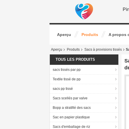
Pin
Aperçu
Produits
A propos 
Aperçu
Produits
Sacs à provisions tissés
S
TOUS LES PRODUITS
S
d
sacs tissés par pp
Textile tissé de pp
sacs pp tissé
Sacs scellés par valve
Bopp a stratifié des sacs
Sac en papier plastique
Sacs d'emballage de riz