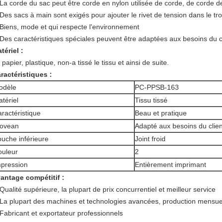
La corde du sac peut être corde en nylon utilisée de corde, de corde d
Des sacs à main sont exigés pour ajouter le rivet de tension dans le tro
Biens, mode et qui respecte l'environnement
Des caractéristiques spéciales peuvent être adaptées aux besoins du cl
tériel :
 papier, plastique, non-a tissé le tissu et ainsi de suite.
ractéristiques :
odèle
PC-PPSB-163
tériel
Tissu tissé
ractéristique
Beau et pratique
ovean
Adapté aux besoins du clien
uche inférieure
Joint froid
ouleur
2
pression
Entièrement imprimant
antage compétitif :
Qualité supérieure, la plupart de prix concurrentiel et meilleur service
La plupart des machines et technologies avancées, production mensue
Fabricant et exportateur professionnels