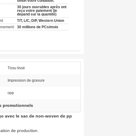
selon votre condition.
30 jours ouvrables après ont
reçu votre paiement (le
depand sur la quantité)
nt:
T/T, L/C, D/P, Western Union
onnement:
30 millions de PCs/mois
Tissu tissé
Impression de gravure
opp
s promotionnels
ogo avec le sac de non-woven de pp
mation de production.