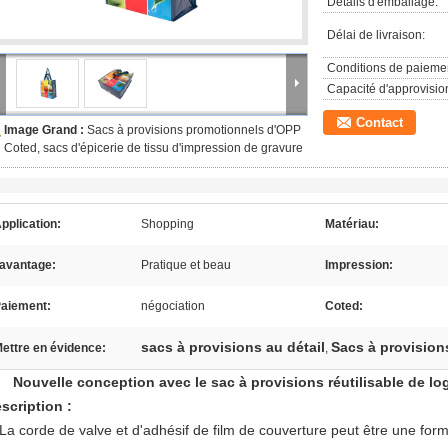
Détails d'emballage:
Délai de livraison:
Conditions de paieme
Capacité d'approvisi
Contact
Image Grand :
Sacs à provisions promotionnels d'OPP
Coted, sacs d'épicerie de tissu d'impression de gravure
pplication:
Shopping
Matériau:
'avantage:
Pratique et beau
Impression:
aiement:
négociation
Coted:
sacs à provisions au détail
Sacs à provision
ettre en évidence:
,
Nouvelle conception avec le sac à provisions réutilisable de l
scription :
La corde de valve et d'adhésif de film de couverture peut être une for