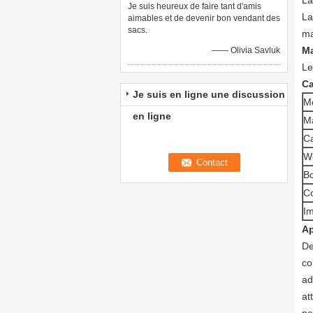
La
Je suis heureux de faire tant d'amis
La
aimables et de devenir bon vendant des
sacs.
ma
Ma
—— Olivia Savluk
Le
Ca
Je suis en ligne une discussion
M
en ligne
Ma
Ca
W
Bo
C
Im
Ap
De
co
ad
at