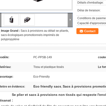
Détails d'emballage:
Délai de livraison:
Conditions de paieme
Capacité d'approvisi
Image Grand :
Sacs à provisions au détail se pliants,
Contact
sacs écologiques promotionnels imprimés de
polypropylène
odèle:
PC-PPSB-149
coule
atériau:
Tissu et plastique tissés
Le fo
'avantage:
Eco-Friendly
Eco friendly sacs
Sacs à provisions promoti
ettre en évidence:
,
Se plier et sacs à provisions non tissés qui respecte l'e
tisanat :