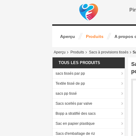
Pin
Aperçu
Produits
A propos 
Aperçu
Produits
Sacs à provisions tissés
S
TOUS LES PRODUITS
S
p
sacs tissés par pp
Textile tissé de pp
sacs pp tissé
Sacs scellés par valve
Bopp a stratifié des sacs
Sac en papier plastique
Sacs d'emballage de riz