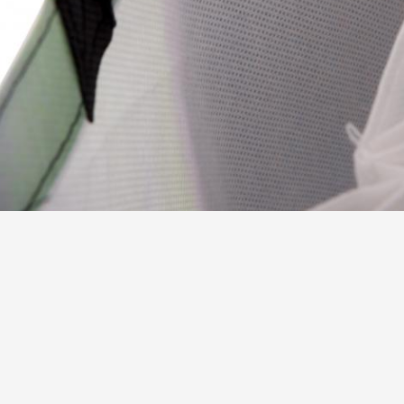
,
Produit Tag:
Eco friendly sacs
Sacs à provisions promotionnels
oordonnées
eijing Silk Road Enterprise
Envoyez votre deman
anagement Services Co.,LTD