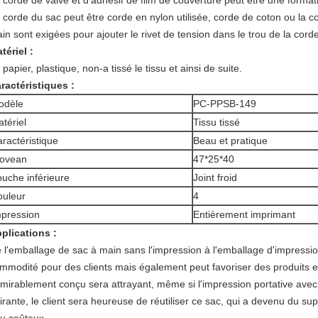
 corde de valve et d'adhésif de film de couverture peut être une format
 corde du sac peut être corde en nylon utilisée, corde de coton ou la c
in sont exigées pour ajouter le rivet de tension dans le trou de la cord
tériel :
 papier, plastique, non-a tissé le tissu et ainsi de suite.
ractéristiques :
odèle
PC-PPSB-149
tériel
Tissu tissé
ractéristique
Beau et pratique
ovean
47*25*40
uche inférieure
Joint froid
ouleur
4
pression
Entièrement imprimant
plications :
 l'emballage de sac à main sans l'impression à l'emballage d'impression
mmodité pour des clients mais également peut favoriser des produits
mirablement conçu sera attrayant, même si l'impression portative avec
tirante, le client sera heureuse de réutiliser ce sac, qui a devenu du supp