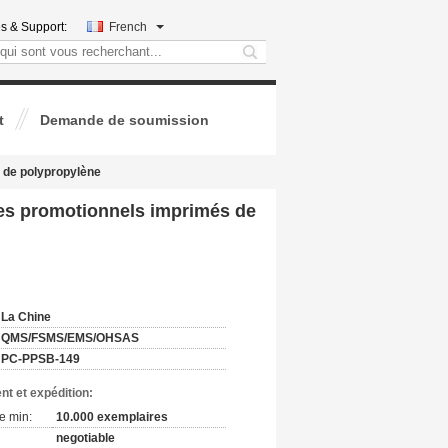
s & Support:
French
search
t
Demande de soumission
s de polypropylène
ques promotionnels imprimés de
:
La Chine
QMS/FSMS/EMS/OHSAS
PC-PPSB-149
nt et expédition:
e min:
10.000 exemplaires
negotiable