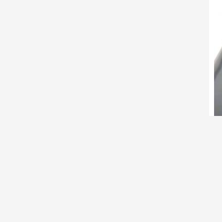
C
B
M