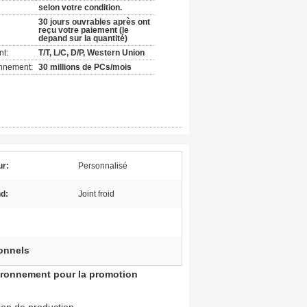
selon votre condition.
30 jours ouvrables après ont
reçu votre paiement (le
depand sur la quantité)
nt:
T/T, L/C, D/P, Western Union
onnement:
30 millions de PCs/mois
ur:
Personnalisé
nd:
Joint froid
onnels
nvironnement pour la promotion