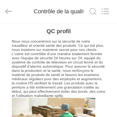
Silk
Road
Enterprise
Contrôle de la qualité
Management
Services
Co.,LTD.
All
Rights
APERÇU
Reserved.
QC profil
Nous nous concentrons sur la sécurité de notre
PRODUITS
travailleur et orienté santé des produits. Ce qui est plus,
nous insistons sur maintenir secret pour nos clients.
L'usine est contrôlée d'une manière totalement fermée
avec l'équipe de sécurité 24 heures sur 24, équipé du
A
système de contrôle de télévision en circuit fermé et du
dispositif d'alarme automatique. Pour assurer la sécurité
PROPOS
dans la production et la santé, nous renforçons le
matériel de produits de santé et faisons les examens
DE
médicaux réguliers pour des employés et augmentons
la routine HS vérifiant le travail. Les produits avec la
NOUS
peinture a été entièrement une granulation traitée au
début, qui peut effectivement éviter des bords, des coins
et l'utilisation malveillante spitly.
VISITE
D'USINE