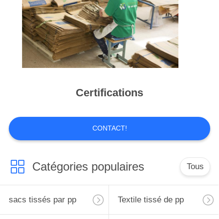
CONTRÔLE
DE
LA
QUALITÉ
Certifications
CONTACT
DEMANDE
CONTACT!
DE
SOUMISSION
Catégories populaires
Tous
PLAN
sacs tissés par pp
Textile tissé de pp
DU