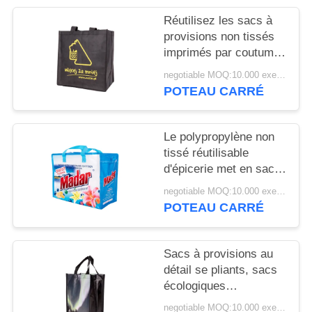
SITE
Réutilisez les sacs à
provisions non tissés
PRIVACY
imprimés par coutume
pour le supermarché
POLICY
negotiable MOQ:10.000 exemplaires
promotionnel
POTEAU CARRÉ
Le polypropylène non
tissé réutilisable
d'épicerie met en sac
écologique de haute
negotiable MOQ:10.000 exemplaires
résistance
POTEAU CARRÉ
Sacs à provisions au
détail se pliants, sacs
écologiques
promotionnels
negotiable MOQ:10.000 exemplaires