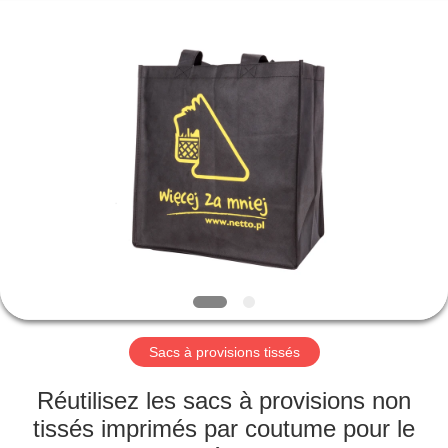
Silk
Road
Enterprise
Management
Services
Co.,LTD.
All
Rights
APERÇU
Reserved.
PRODUITS
A
PROPOS
DE
NOUS
Sacs à provisions tissés
VISITE
Réutilisez les sacs à provisions non
D'USINE
tissés imprimés par coutume pour le