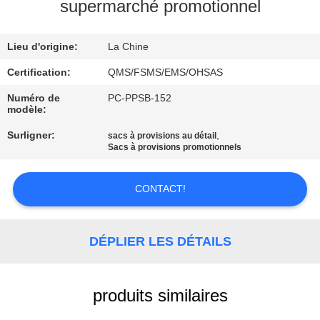
supermarché promotionnel
CONTRÔLE
Lieu d'origine:
La Chine
DE
LA
Certification:
QMS/FSMS/EMS/OHSAS
QUALITÉ
Numéro de
PC-PPSB-152
modèle:
Surligner:
,
sacs à provisions au détail
CONTACT
Sacs à provisions promotionnels
DEMANDE
CONTACT!
DE
SOUMISSION
DÉPLIER LES DÉTAILS
PLAN
produits similaires
DU