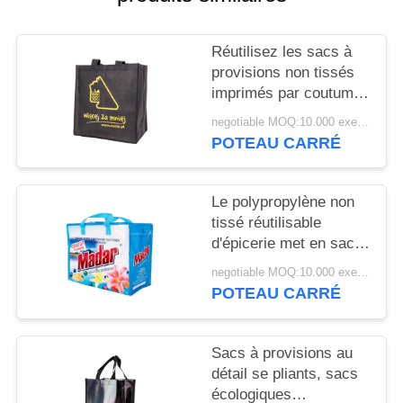
SITE
Réutilisez les sacs à
PRIVACY
provisions non tissés
POLICY
imprimés par coutume
pour le supermarché
negotiable MOQ:10.000 exemplaires
promotionnel
POTEAU CARRÉ
Le polypropylène non
tissé réutilisable
d'épicerie met en sac
écologique de haute
negotiable MOQ:10.000 exemplaires
résistance
POTEAU CARRÉ
Sacs à provisions au
détail se pliants, sacs
écologiques