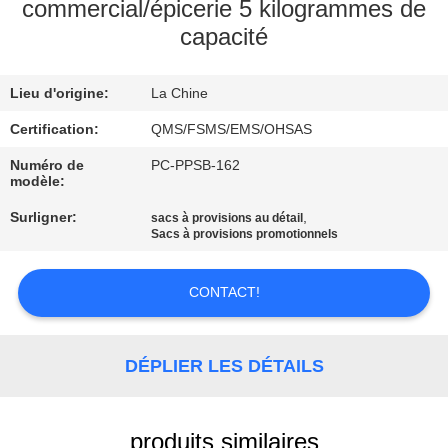
commercial/épicerie 5 kilogrammes de
capacité
CONTRÔLE
DE
Lieu d'origine:
La Chine
LA
Certification:
QMS/FSMS/EMS/OHSAS
QUALITÉ
Numéro de
PC-PPSB-162
modèle:
CONTACT
Surligner:
,
sacs à provisions au détail
Sacs à provisions promotionnels
DEMANDE
DE
CONTACT!
SOUMISSION
DÉPLIER LES DÉTAILS
PLAN
DU
produits similaires