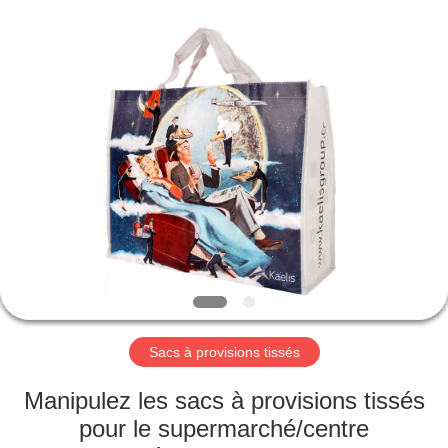
Silk
Road
Enterprise
Management
Services
Co.,LTD.
All
Rights
APERÇU
Reserved.
PRODUITS
A
PROPOS
DE
NOUS
Sacs à provisions tissés
VISITE
Manipulez les sacs à provisions tissés
D'USINE
pour le supermarché/centre