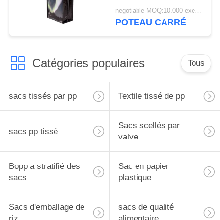
promotionnels
negotiable MOQ:10.000 exemplaires
imprimés de
POTEAU CARRÉ
polypropylène
Catégories populaires
Tous
sacs tissés par pp
Textile tissé de pp
Sacs scellés par
sacs pp tissé
valve
Bopp a stratifié des
Sac en papier
sacs
plastique
Sacs d'emballage de
sacs de qualité
riz
alimentaire