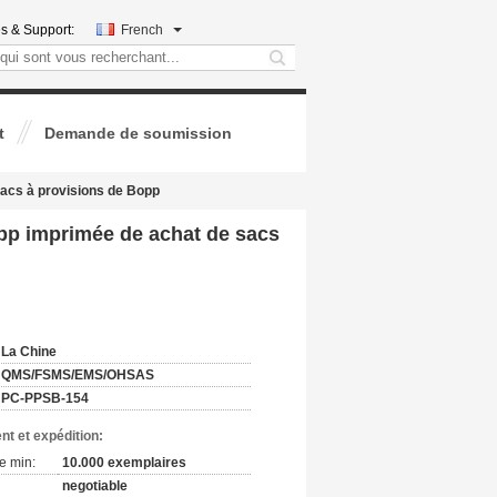
s & Support:
French
search
t
Demande de soumission
sacs à provisions de Bopp
 pp imprimée de achat de sacs
:
La Chine
QMS/FSMS/EMS/OHSAS
PC-PPSB-154
nt et expédition:
e min:
10.000 exemplaires
negotiable