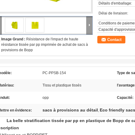
Détails d'emballage:
Délai de livraison:
Conditions de paieme
Capacité d'approvisi
Image Grand :
Résistance de l'impact de haute
Contact
résistance tissée par pp imprimée de achat de sacs à
provisions de Bopp
odèle:
PC-PPSB-154
Type de sa
atériau:
Tissu et plastique tissés
l'avantage
nduit:
opp
Capacité:
sacs à provisions au détail
Eco friendly sac
ettre en évidence:
,
La belle stratification tissée par pp en plastique de Bopp de 
scription