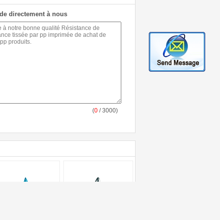
de directement à nous
(
0
/ 3000)
cs à provisions non
Sacs de empaquetage