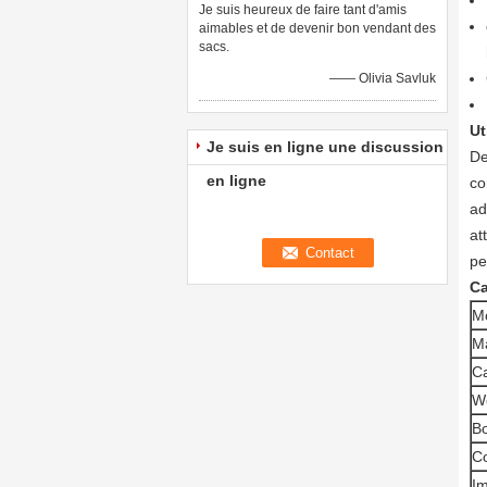
Je suis heureux de faire tant d'amis
aimables et de devenir bon vendant des
sacs.
—— Olivia Savluk
Ut
Je suis en ligne une discussion
De
en ligne
co
ad
at
pe
Ca
M
Ma
Ca
W
Bo
C
Im