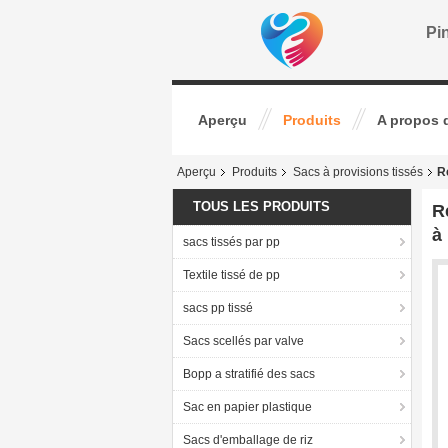
Pin
Aperçu
Produits
A propos 
Aperçu
Produits
Sacs à provisions tissés
R
TOUS LES PRODUITS
R
à
sacs tissés par pp
Textile tissé de pp
sacs pp tissé
Sacs scellés par valve
Bopp a stratifié des sacs
Sac en papier plastique
Sacs d'emballage de riz