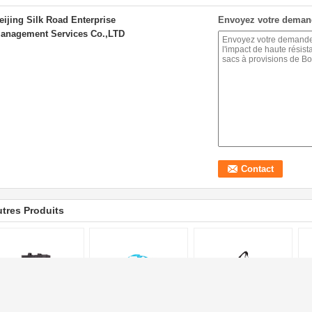
eijing Silk Road Enterprise
Envoyez votre deman
anagement Services Co.,LTD
tres Produits
utilisez les sacs à
Le polypropylène non
Sacs à provisions au
Sa