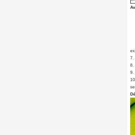
Av
ex
7.
8.
9.
10
se
Dé