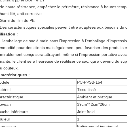
Utilisant pp et BOPP/PET
de haute résistance, empêchez le périmètre, résistance à hautes tempér
humidité, anti-corrosive.
Garni du film de PE
Des caractéristiques spéciales peuvent être adaptées aux besoins du cl
ilisation :
 l'emballage de sac à main sans l'impression à l'emballage d'impression
mmodité pour des clients mais également peut favoriser des produits
mirablement conçu sera attrayant, même si l'impression portative avec
tirante, le client sera heureuse de réutiliser ce sac, qui a devenu du supp
u coûteux.
ractéristiques :
odèle
PC-PPSB-154
tériel
Tissu tissé
ractéristique
Ambiant et pratique
ovean
39cm*42cm*26cm
uche inférieure
Joint froid
ouleur
1
pression
Entièrement imprimant