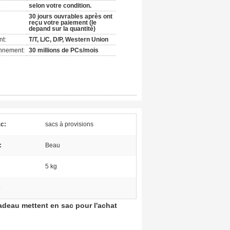
selon votre condition.
30 jours ouvrables après ont
reçu votre paiement (le
depand sur la quantité)
nt:
T/T, L/C, D/P, Western Union
onnement:
30 millions de PCs/mois
c:
sacs à provisions
:
Beau
5 kg
s
cadeau mettent en sac pour l'achat