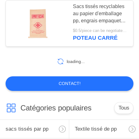
Sacs tissés recyclables
au papier d'emballage
pp, engrais empaquetant
des sacs à papier de
$0.5/piece can be negotiated MOQ:5000pcs
Multiwall
POTEAU CARRÉ
loading...
CONTACT!
Catégories populaires
Tous
sacs tissés par pp
Textile tissé de pp