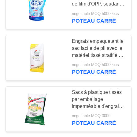
SITE
de film d'OPP, soudant à
chaud tiennent la poche
negotiable MOQ:50000pcs
avec le bec
POTEAU CARRÉ
PRIVACY
POLICY
Engrais empaquetant le
sac facile de pli avec le
matériel tissé stratifié par
composé en plastique
negotiable MOQ:50000pcs
de papier
POTEAU CARRÉ
Sacs à plastique tissés
par emballage
imperméable d'engrais
avec le film brillant
negotiable MOQ:3000
d'OPP stratifié par
POTEAU CARRÉ
BOPP