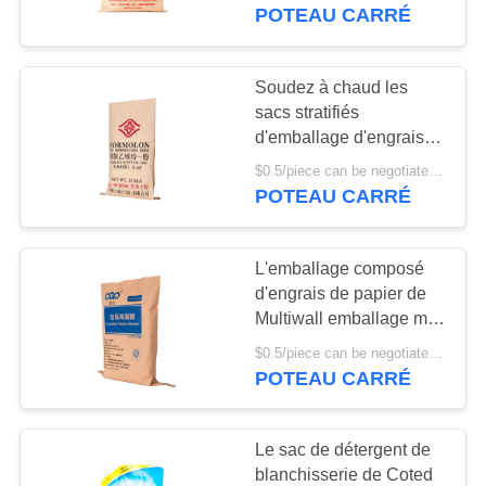
Brown emballage
POTEAU CARRÉ
CONTRÔLE
DE
Soudez à chaud les
LA
sacs stratifiés
d'emballage d'engrais
QUALITÉ
tissés par pp de papier
$0.5/piece can be negotiated MOQ:5000pcs
d'emballage avec le
POTEAU CARRÉ
poids de la charge 25
CONTACT
kilogrammes/50kg
L'emballage composé
DEMANDE
d'engrais de papier de
DE
Multiwall emballage met
en sac avec le résistant
SOUMISSION
$0.5/piece can be negotiated MOQ:5000pcs
à l'eau zip-lock
POTEAU CARRÉ
PLAN
Le sac de détergent de
DU
blanchisserie de Coted