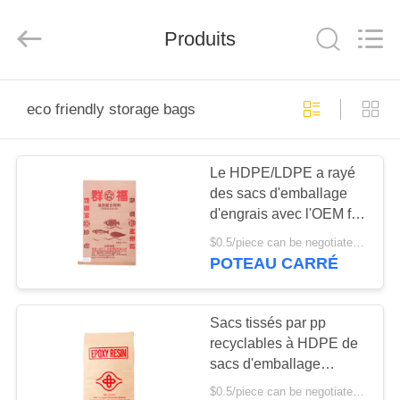
Silk
Road
Enterprise
Produits
Management
Services
Co.,LTD.
All
Rights
APERÇU
Reserved.
eco friendly storage bags
PRODUITS
Le HDPE/LDPE a rayé
des sacs d'emballage
A
d'engrais avec l'OEM fait
PROPOS
sur commande
$0.5/piece can be negotiated MOQ:5000pcs
d'impression offset
DE
POTEAU CARRÉ
NOUS
Sacs tissés par pp
recyclables à HDPE de
VISITE
sacs d'emballage
D'USINE
d'engrais de papier de
$0.5/piece can be negotiated MOQ:5000pcs