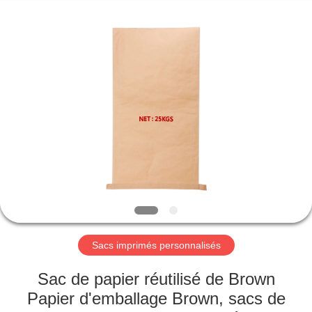
Silk
Road
Enterprise
Management
Services
Co.,LTD.
All
Rights
APERÇU
Reserved.
PRODUITS
A
PROPOS
DE
NOUS
Sacs imprimés personnalisés
VISITE
Sac de papier réutilisé de Brown
D'USINE
Papier d'emballage Brown, sacs de