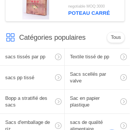
tissé par pp de Bopp
negotiable MOQ:3000
écologique
POTEAU CARRÉ
Catégories populaires
Tous
sacs tissés par pp
Textile tissé de pp
Sacs scellés par
sacs pp tissé
valve
Bopp a stratifié des
Sac en papier
sacs
plastique
Sacs d'emballage de
sacs de qualité
riz
alimentaire