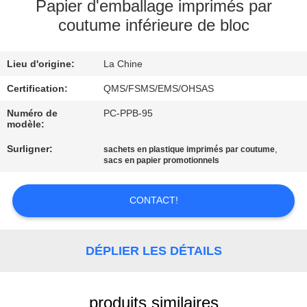
Papier d'emballage imprimés par
coutume inférieure de bloc
CONTRÔLE
DE
Lieu d'origine:
La Chine
LA
Certification:
QMS/FSMS/EMS/OHSAS
QUALITÉ
Numéro de
PC-PPB-95
modèle:
CONTACT
Surligner:
,
sachets en plastique imprimés par coutume
sacs en papier promotionnels
DEMANDE
DE
CONTACT!
SOUMISSION
DÉPLIER LES DÉTAILS
PLAN
DU
produits similaires