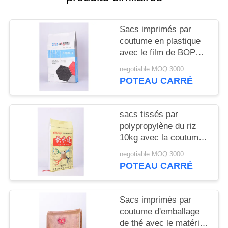
SITE
Sacs imprimés par
PRIVACY
coutume en plastique
POLICY
avec le film de BOPP
Perlized imprimant le
negotiable MOQ:3000
matériel tissé par pp
POTEAU CARRÉ
sacs tissés par
polypropylène du riz
10kg avec la coutume
de couture de fil de
negotiable MOQ:3000
poignée imprimés
POTEAU CARRÉ
Sacs imprimés par
coutume d'emballage
de thé avec le matériel