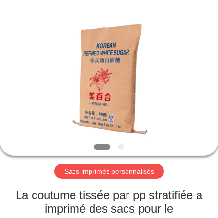
Silk
Road
Enterprise
Management
Services
Co.,LTD.
All
Rights
APERÇU
Reserved.
PRODUITS
A
PROPOS
DE
NOUS
Sacs imprimés personnalisés
VISITE
La coutume tissée par pp stratifiée a
D'USINE
imprimé des sacs pour le