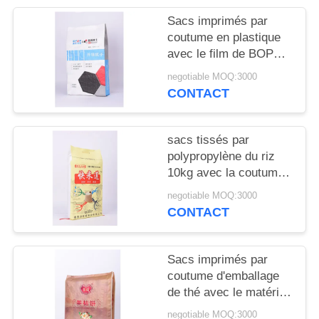
SITE
Sacs imprimés par
coutume en plastique
PRIVACY
avec le film de BOPP
Perlized imprimant le
POLICY
negotiable MOQ:3000
matériel tissé par pp
CONTACT
sacs tissés par
polypropylène du riz
10kg avec la coutume
de couture de fil de
negotiable MOQ:3000
poignée imprimés
CONTACT
Sacs imprimés par
coutume d'emballage
de thé avec le matériel
tissé par pp de Bopp
negotiable MOQ:3000