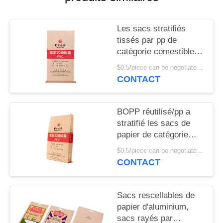
SITE
Les sacs stratifiés
PRIVACY
tissés par pp de
POLICY
catégorie comestible
de papier d'emballage
$0.5/piece can be negotiated MOQ:5000pcs
avec la chaleur
CONTACT
coupée/ont ourlé la
bouche supérieure
BOPP réutilisé/pp a
stratifié les sacs de
papier de catégorie
comestible de métier
$0.5/piece can be negotiated MOQ:5000pcs
pour l'emballage
CONTACT
alimentaire 70 -
160gsm
Sacs rescellables de
papier d'aluminium,
sacs rayés par