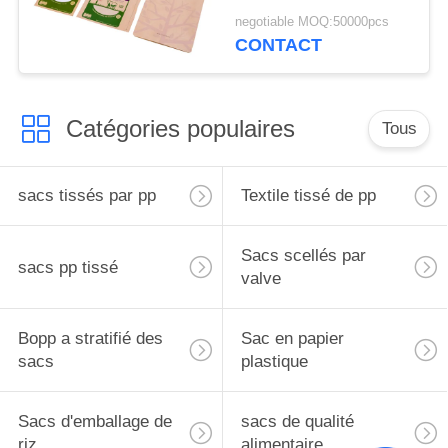
aluminium de soudure
negotiable MOQ:50000pcs
à chaud de serrure de
CONTACT
fermeture éclair pour la
nourriture
Catégories populaires
Tous
sacs tissés par pp
Textile tissé de pp
Sacs scellés par
sacs pp tissé
valve
Bopp a stratifié des
Sac en papier
sacs
plastique
Sacs d'emballage de
sacs de qualité
riz
alimentaire