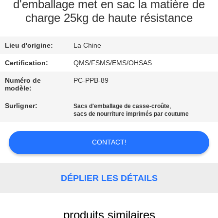
d'emballage met en sac la matière de
charge 25kg de haute résistance
CONTRÔLE
DE
Lieu d'origine:
La Chine
LA
Certification:
QMS/FSMS/EMS/OHSAS
QUALITÉ
Numéro de
PC-PPB-89
modèle:
CONTACT
Surligner:
,
Sacs d'emballage de casse-croûte
sacs de nourriture imprimés par coutume
DEMANDE
DE
CONTACT!
SOUMISSION
DÉPLIER LES DÉTAILS
PLAN
DU
produits similaires