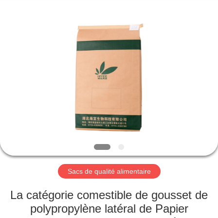
Silk
Road
Enterprise
Management
Services
Co.,LTD.
All
Rights
APERÇU
Reserved.
PRODUITS
A
PROPOS
DE
NOUS
Sacs de qualité alimentaire
VISITE
La catégorie comestible de gousset de
D'USINE
polypropylène latéral de Papier