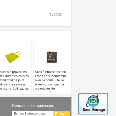
(
0
/ 3000)
s sacs à provisions
Sacs à provisions non
ssés durables colorés,
tissés de supermarché
 fond froid de joint
avec la couleur/taille
utilisent les sacs à
faites sur commande
ovisions réutilisables
matérielles de
polypropylène
Demande de soumission
Envoyez