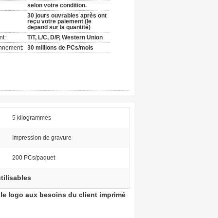
selon votre condition.
30 jours ouvrables après ont
reçu votre paiement (le
depand sur la quantité)
nt:
T/T, L/C, D/P, Western Union
onnement:
30 millions de PCs/mois
5 kilogrammes
Impression de gravure
200 PCs/paquet
tilisables
 le logo aux besoins du client imprimé