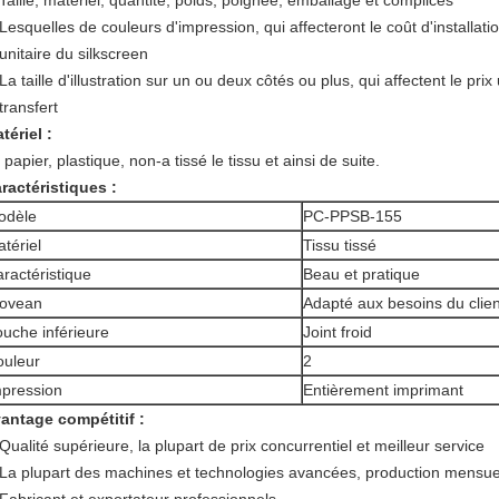
Taille, matériel, quantité, poids, poignée, emballage et complices
Lesquelles de couleurs d'impression, qui affecteront le coût d'installati
unitaire du silkscreen
La taille d'illustration sur un ou deux côtés ou plus, qui affectent le pri
transfert
tériel :
 papier, plastique, non-a tissé le tissu et ainsi de suite.
ractéristiques :
odèle
PC-PPSB-155
tériel
Tissu tissé
ractéristique
Beau et pratique
ovean
Adapté aux besoins du clien
uche inférieure
Joint froid
ouleur
2
pression
Entièrement imprimant
antage compétitif :
Qualité supérieure, la plupart de prix concurrentiel et meilleur service
La plupart des machines et technologies avancées, production mensue