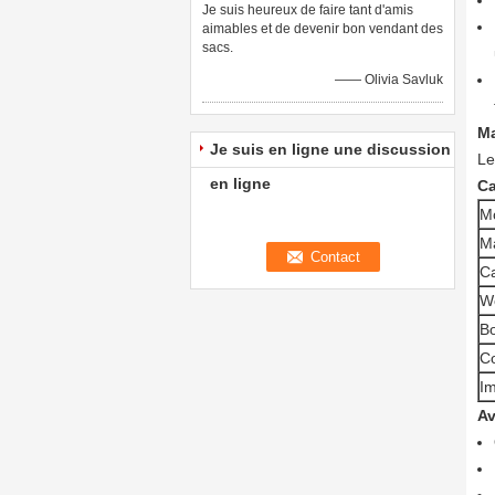
Je suis heureux de faire tant d'amis
aimables et de devenir bon vendant des
sacs.
—— Olivia Savluk
Ma
Je suis en ligne une discussion
Le
en ligne
Ca
M
Ma
Ca
W
Bo
C
Im
Av