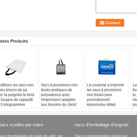
tres Produits
utilisez les sacs non
Sacs à provisions non
La coutume a imprimé
Le
ssés blancs de pp
tissés pratiques de
les sacs à provisions
ti
ec la poignée le fond
polyvalence avec
non tissés pour
le
 Suqare de capacité
l'impression adaptée
promotionnel/
ré
 5 kilogrammes
aux besoins du client
épicerie/au détail
pr
de gravure
Sacs scellés par valve
sacs d'emballage d'engrais
acs d'emballage de grain de café, sac
Sacs à polypropylène tissés par