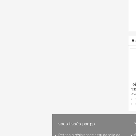
Au
Ré
ti
av
de
de
sacs tissés par pp
Petit pain résistant de tissu de toile de
S