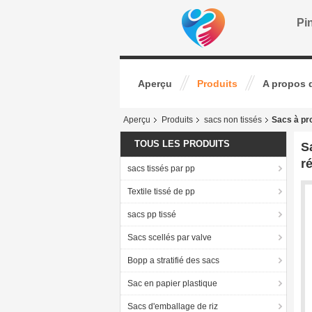
Pin
Aperçu
Produits
A propos 
Aperçu
Produits
sacs non tissés
Sacs à pro
TOUS LES PRODUITS
S
r
sacs tissés par pp
Textile tissé de pp
sacs pp tissé
Sacs scellés par valve
Bopp a stratifié des sacs
Sac en papier plastique
Sacs d'emballage de riz