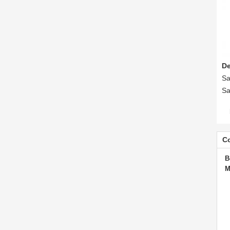
De
Sa
Sa
C
B
M