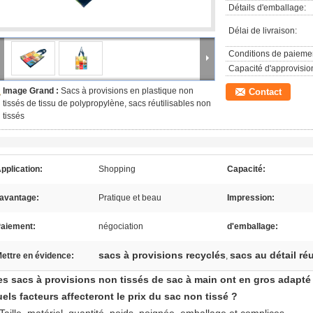
Détails d'emballage:
Délai de livraison:
Conditions de paieme
Capacité d'approvisi
Image Grand :
Sacs à provisions en plastique non
Contact
tissés de tissu de polypropylène, sacs réutilisables non
tissés
pplication:
Shopping
Capacité:
'avantage:
Pratique et beau
Impression:
aiement:
négociation
d'emballage:
sacs à provisions recyclés
sacs au détail réu
ettre en évidence:
,
es sacs à provisions non tissés de sac à main ont en gros adapté
els facteurs affecteront le prix du sac non tissé ?