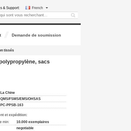
s & Support:
French
search
t
Demande de soumission
on tissés
 polypropylène, sacs
:
La Chine
QMS/FSMS/EMS/OHSAS
PC-PPSB-163
nt et expédition:
e min:
10.000 exemplaires
negotiable